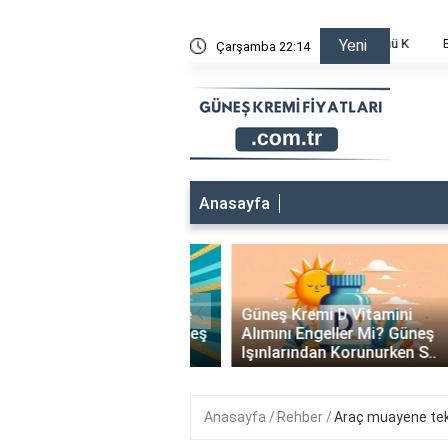
neş Kremi Yağlı mı? Cilt Tipinize En Uygun Bioderma Ürününü K
Bronz T
Yeni
Çarşamba 22:14
Anasayfa
 Kremi Denize
‹
den Kaç Dakika Önce
Güneş Kremi D Vitamini
meli? Mükemmel Güneş
Alımını Engeller Mi? Güneş
..
Işınlarından Korunurken S..
Anasayfa
Rehber
Araç muayene tekr