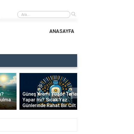
›
Ayçiçek Yağı Bronzlaştırır mı? Doğal Bronzluk İçin Doğru Bilgiler
ANASAYFA
›
Güneş Kremi Yüzde Terleme
Bioderma Marka Güne
Yapar mı? Sıcak Yaz
Kremi Yağlı mı? Cilt Ti
Günlerinde Rahat Bir Cilt İçi..
En Uygun Bioderma Ürü