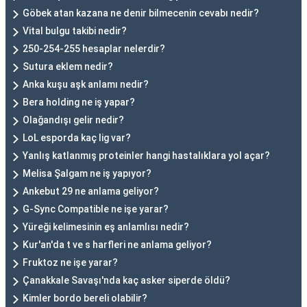
Göbek atan kazana ne denir bilmecenin cevabı nedir?
Vital bulgu takibi nedir?
250-254-255 hesaplar nelerdir?
Sutura eklem nedir?
Anka kuşu aşk anlamı nedir?
Bera holding ne iş yapar?
Olağandışı gelir nedir?
LoL esporda kaç lig var?
Yanlış katlanmış proteinler hangi hastalıklara yol açar?
Melisa Şalgam ne iş yapıyor?
Ankebut 29 ne anlama geliyor?
G-Sync Compatible ne işe yarar?
Yüreği kelimesinin eş anlamlısı nedir?
Kur'an'da t ve s harfleri ne anlama geliyor?
Fruktoz ne işe yarar?
Çanakkale Savaşı'nda kaç asker siperde öldü?
Kimler bordo bereli olabilir?