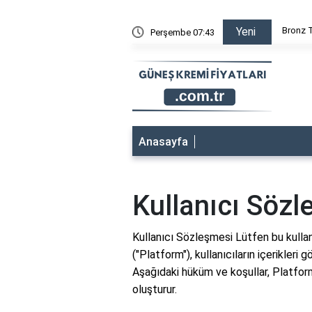
neş Kremi Yağlı mı? Cilt Tipinize En Uygun Bioderma Ürününü K
Bronz T
Yeni
Perşembe 07:43
Anasayfa
Kullanıcı Söz
Kullanıcı Sözleşmesi Lütfen bu kulla
("Platform"), kullanıcıların içerikleri
Aşağıdaki hüküm ve koşullar, Platform
oluşturur.