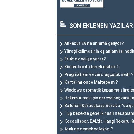
SON EKLENEN YAZILAR
Ankebut 29 ne anlama geliyor?
Yüreği kelimesinin eş anlamlısı nedi
Fruktoz ne işe yarar?
Kimler bordo bereli olabilir?
Pragmatizm ve varoluşçuluk nedir?
Kartal mı önce Maltepe mi?
Windows otomatik kapanma süreleri v
Hakem olmak için nereye başvurulu
Batuhan Karacakaya Survivor'da ş
Tüp bebekte gebelik nasıl hesaplan
Kocaelispor, BAL'da Hangi Rekoru K
Atak ne demek voleybol?