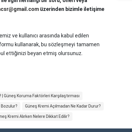
e ilgili herhangi bir soru, öneri veya
mcsr@gmail.com
üzerinden bizimle iletişime
emiz ve kullanıcı arasında kabul edilen
tformu kullanarak, bu sözleşmeyi tamamen
ul ettiğinizi beyan etmiş olursunuz.
? | Güneş Koruma Faktörleri Karşılaştırması
 Bozulur?
Güneş Kremi Açılmadan Ne Kadar Durur?
neş Kremi Alırken Nelere Dikkat Edilir?