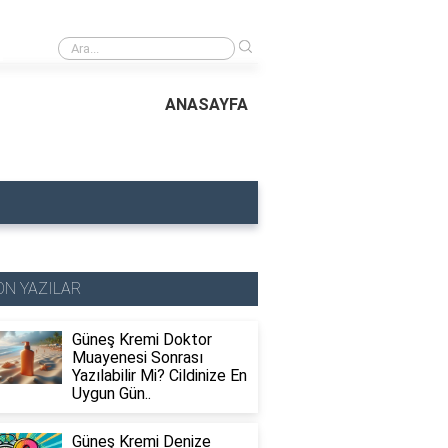
›
Ayçiçek Yağı Bronzlaştırır mı? Doğal Bronzluk İçin Doğru Bilgiler
ANASAYFA
ON YAZILAR
Güneş Kremi Doktor
Muayenesi Sonrası
Yazılabilir Mi? Cildinize En
Uygun Gün..
Güneş Kremi Denize