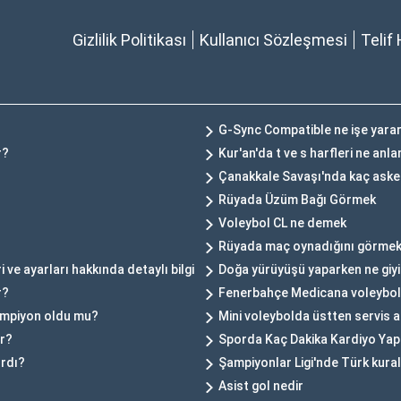
Gizlilik Politikası
Kullanıcı Sözleşmesi
Telif 
G-Sync Compatible ne işe yara
r?
Kur'an'da t ve s harfleri ne anl
Çanakkale Savaşı'nda kaç aske
Rüyada Üzüm Bağı Görmek
Voleybol CL ne demek
Rüyada maç oynadığını görmek 
e ayarları hakkında detaylı bilgi
Doğa yürüyüşü yaparken ne giyi
r?
Fenerbahçe Medicana voleybol
ampiyon oldu mu?
Mini voleybolda üstten servis at
ır?
Sporda Kaç Dakika Kardiyo Yap
ırdı?
Şampiyonlar Ligi'nde Türk kural
Asist gol nedir