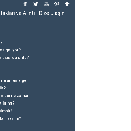
Hakları ve Alıntı
Bize Ulaşın
r?
ama geliyor?
r siperde öldü?
ne anlama gelir
lir?
 maçı ne zaman
ılır mı?
ılmalı?
ları var mı?