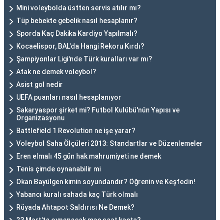
Mini voleybolda üstten servis atılır mı?
Tüp bebekte gebelik nasıl hesaplanır?
Sporda Kaç Dakika Kardiyo Yapılmalı?
Kocaelispor, BAL'da Hangi Rekoru Kırdı?
Şampiyonlar Ligi'nde Türk kuralları var mı?
Atak ne demek voleybol?
Asist gol nedir
UEFA puanları nasıl hesaplanıyor
Sakaryaspor şirket mi? Futbol Kulübü'nün Yapısı ve
Organizasyonu
Battlefield 1 Revolution ne işe yarar?
Voleybol Saha Ölçüleri 2013: Standartlar ve Düzenlemeler
Eren elmalı 45 gün hak mahrumiyeti ne demek
Tenis çimde oynanabilir mi
Okan Bayülgen kimin soyundandır? Öğrenin ve Keşfedin!
Yabancı kuralı sahada kaç Türk olmalı
Rüyada Ahtapot Saldırısı Ne Demek?
23 Mart'ta oynanacak maç saat kaçta?