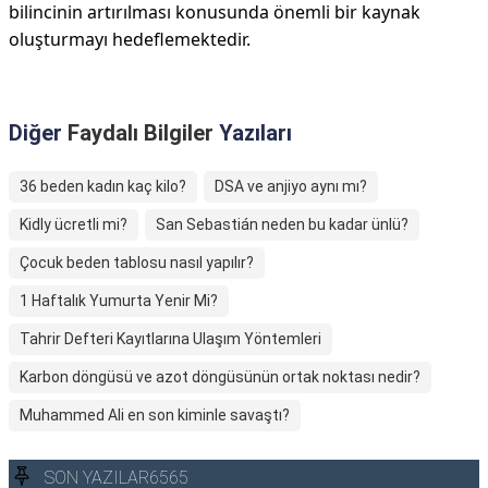
bilincinin artırılması konusunda önemli bir kaynak
oluşturmayı hedeflemektedir.
Diğer
Faydalı Bilgiler
Yazıları
36 beden kadın kaç kilo?
DSA ve anjiyo aynı mı?
Kidly ücretli mi?
San Sebastián neden bu kadar ünlü?
Çocuk beden tablosu nasıl yapılır?
1 Haftalık Yumurta Yenir Mi?
Tahrir Defteri Kayıtlarına Ulaşım Yöntemleri
Karbon döngüsü ve azot döngüsünün ortak noktası nedir?
Muhammed Ali en son kiminle savaştı?
SON YAZILAR6565