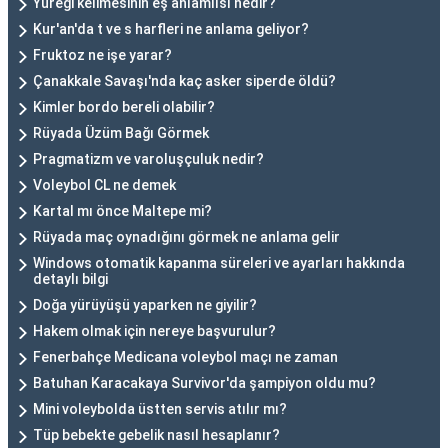
Yüreği kelimesinin eş anlamlısı nedir?
Kur'an'da t ve s harfleri ne anlama geliyor?
Fruktoz ne işe yarar?
Çanakkale Savaşı'nda kaç asker siperde öldü?
Kimler bordo bereli olabilir?
Rüyada Üzüm Bağı Görmek
Pragmatizm ve varoluşçuluk nedir?
Voleybol CL ne demek
Kartal mı önce Maltepe mi?
Rüyada maç oynadığını görmek ne anlama gelir
Windows otomatik kapanma süreleri ve ayarları hakkında
detaylı bilgi
Doğa yürüyüşü yaparken ne giyilir?
Hakem olmak için nereye başvurulur?
Fenerbahçe Medicana voleybol maçı ne zaman
Batuhan Karacakaya Survivor'da şampiyon oldu mu?
Mini voleybolda üstten servis atılır mı?
Tüp bebekte gebelik nasıl hesaplanır?