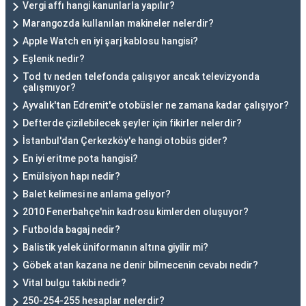
Vergi affı hangi kanunlarla yapılır?
Marangozda kullanılan makineler nelerdir?
Apple Watch en iyi şarj kablosu hangisi?
Eşlenik nedir?
Tod tv neden telefonda çalışıyor ancak televizyonda
çalışmıyor?
Ayvalık'tan Edremit'e otobüsler ne zamana kadar çalışıyor?
Defterde çizilebilecek şeyler için fikirler nelerdir?
İstanbul'dan Çerkezköy'e hangi otobüs gider?
En iyi eritme pota hangisi?
Emülsiyon hapı nedir?
Balet kelimesi ne anlama geliyor?
2010 Fenerbahçe'nin kadrosu kimlerden oluşuyor?
Futbolda bagaj nedir?
Balistik yelek üniformanın altına giyilir mi?
Göbek atan kazana ne denir bilmecenin cevabı nedir?
Vital bulgu takibi nedir?
250-254-255 hesaplar nelerdir?