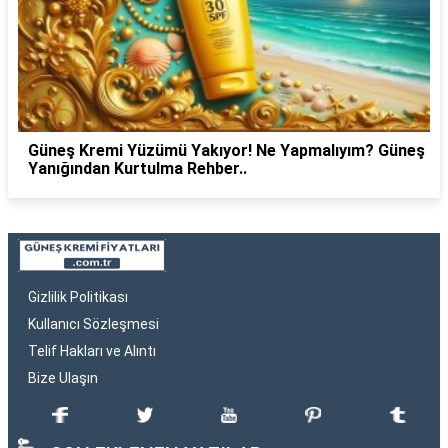
Güneş Kremi Yüzümü Yakıyor! Ne Yapmalıyım? Güneş
Yanığından Kurtulma Rehber..
Gizlilik Politikası
Kullanıcı Sözleşmesi
Telif Hakları ve Alıntı
Bize Ulaşın