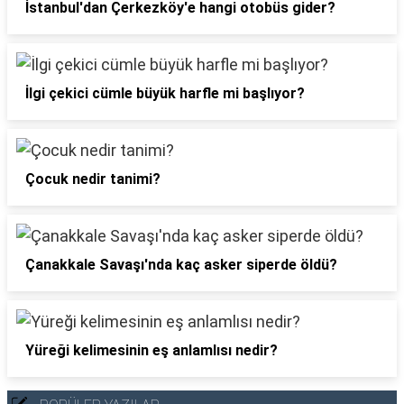
İstanbul'dan Çerkezköy'e hangi otobüs gider?
İlgi çekici cümle büyük harfle mi başlıyor?
Çocuk nedir tanimi?
Çanakkale Savaşı'nda kaç asker siperde öldü?
Yüreği kelimesinin eş anlamlısı nedir?