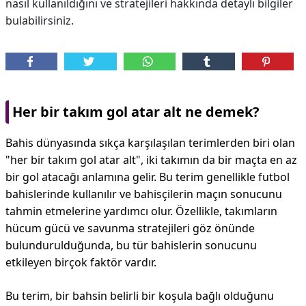
nasıl kullanıldığını ve stratejileri hakkında detaylı bilgiler
bulabilirsiniz.
Her bir takım gol atar alt ne demek?
Bahis dünyasında sıkça karşılaşılan terimlerden biri olan
"her bir takım gol atar alt", iki takımın da bir maçta en az
bir gol atacağı anlamına gelir. Bu terim genellikle futbol
bahislerinde kullanılır ve bahisçilerin maçın sonucunu
tahmin etmelerine yardımcı olur. Özellikle, takımların
hücum gücü ve savunma stratejileri göz önünde
bulundurulduğunda, bu tür bahislerin sonucunu
etkileyen birçok faktör vardır.
Bu terim, bir bahsin belirli bir koşula bağlı olduğunu